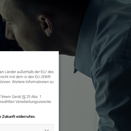
an Länder außerhalb der EU/ des
e nicht mit dem in den EU-/EWR-
 können. Weitere Informationen zu
Ihrem Gerät (§ 25 Abs. 1
sgewählten Verarbeitungszwecke
ie Zukunft widerrufen.