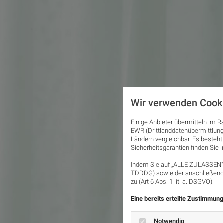
Wir verwenden Cook
Einige Anbieter übermitteln im
EWR (Drittlanddatenübermittlung
Ländern vergleichbar. Es besteht
Sicherheitsgarantien finden Sie i
Indem Sie auf „ALLE ZULASSEN" k
TDDDG) sowie der anschließende
zu (Art 6 Abs. 1 lit. a. DSGVO).
Eine bereits erteilte Zustimmung
Notwendig